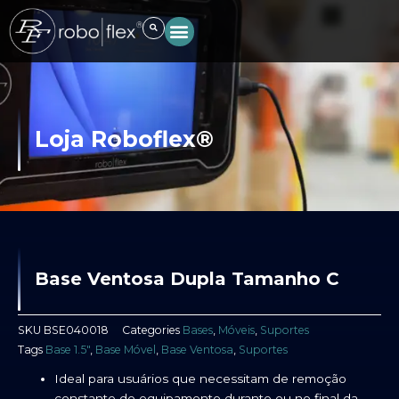
Ir
para
o
conteúdo
Loja Roboflex®
Base Ventosa Dupla Tamanho C
SKU
BSE040018
Categories
Bases
,
Móveis
,
Suportes
Tags
Base 1.5"
,
Base Móvel
,
Base Ventosa
,
Suportes
Ideal para usuários que necessitam de remoção
constante do equipamento durante ou no final da