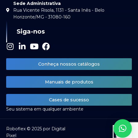
Sede Administrativa
Rua Vicente Risola, 1131 - Santa Inês - Belo
Horizonte/MG - 31080-160
Siga-nos
I
L
Y
F
n
i
o
a
s
n
u
c
Conheça nossos catálogos
t
k
t
e
a
e
u
b
Manuais de produtos
g
d
b
o
r
i
e
o
a
n
k
Cases de sucesso
m
-
Seu sistema em qualquer ambiente
i
n
Roboflex © 2025 por Digital
Pixel