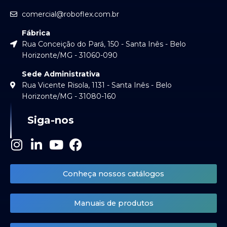
comercial@roboflex.com.br
Fábrica
Rua Conceição do Pará, 150 - Santa Inês - Belo
Horizonte/MG - 31060-090
Sede Administrativa
Rua Vicente Risola, 1131 - Santa Inês - Belo
Horizonte/MG - 31080-160
Siga-nos
I
L
Y
F
n
i
o
a
s
n
u
c
Conheça nossos catálogos
t
k
t
e
a
e
u
b
Manuais de produtos
g
d
b
o
r
i
e
o