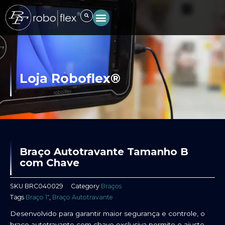
Ir
para
o
conteúdo
Loja Roboflex®
Braço Autotravante Tamanho B
com Chave
SKU
BRC040029
Category
Braços
Tags
Braço 1"
,
Braço Autotravante
Desenvolvido para garantir maior segurança e controle, o
braço autotravante com chave exclusiva permite o ajuste