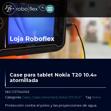
Ir
al
contenido
Loja Roboflex
Case para tablet Nokia T20 10.4»
atornillada
SKU
CST040143
Categories
Cases
,
Cases Línea Hard
,
Nokia T20 10.4″
Tag
Nokia
Protección contra el polvo y las proyecciones de agua.