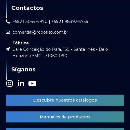
Contactos
+55 31 3054-4970 | +55 31 98392-3756
comercial@roboflex.com.br
Fábrica
Calle Conceição do Pará, 150 - Santa Inês - Belo
Horizonte/MG - 31060-090
Síganos
I
L
Y
n
i
o
s
n
u
Descubre nuestros catálogos
t
k
t
a
e
u
Manuales de productos
g
d
b
r
i
e