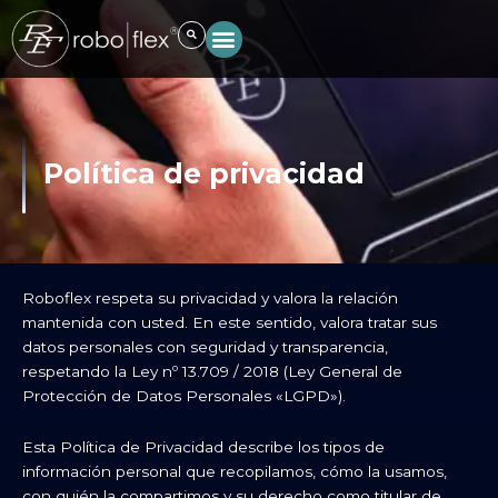
Ir
al
contenido
Política de privacidad
Roboflex respeta su privacidad y valora la relación
mantenida con usted. En este sentido, valora tratar sus
datos personales con seguridad y transparencia,
respetando la Ley nº 13.709 / 2018 (Ley General de
Protección de Datos Personales «LGPD»).
Esta Política de Privacidad describe los tipos de
información personal que recopilamos, cómo la usamos,
con quién la compartimos y su derecho como titular de