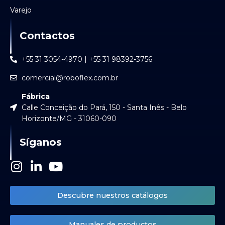
Varejo
Contactos
+55 31 3054-4970 | +55 31 98392-3756
comercial@roboflex.com.br
Fábrica
Calle Conceição do Pará, 150 - Santa Inês - Belo
Horizonte/MG - 31060-090
Síganos
I
L
Y
n
i
o
s
n
u
Descubre nuestros catálogos
t
k
t
a
e
u
Manuales de productos