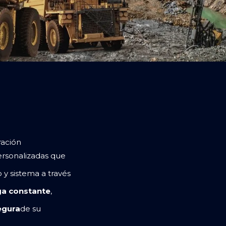
ración
rsonalizadas que
o y sistema a través
ga constante
,
segura
de su