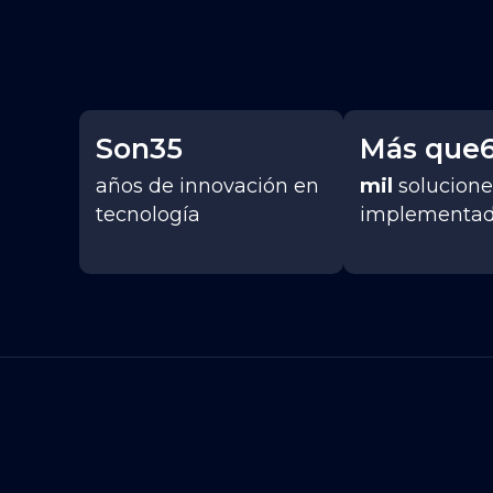
Son
35
Más que
años de innovación en
mil
solucione
tecnología
implementa