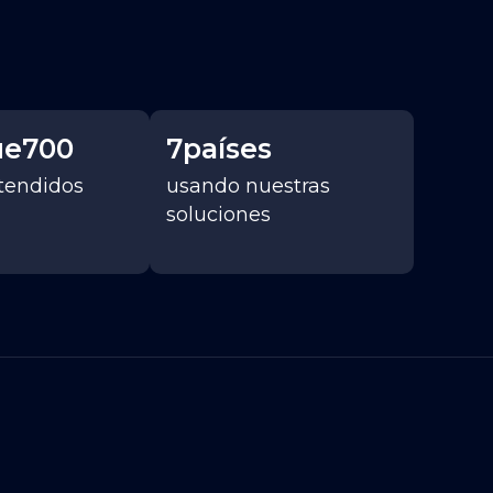
ue
700
7
países
atendidos
usando nuestras
soluciones