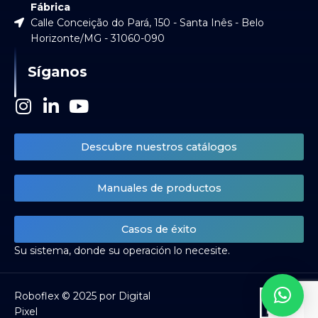
Fábrica
Calle Conceição do Pará, 150 - Santa Inês - Belo
Horizonte/MG - 31060-090
Síganos
I
L
Y
n
i
o
s
n
u
Descubre nuestros catálogos
t
k
t
a
e
u
Manuales de productos
g
d
b
r
i
e
a
n
Casos de éxito
m
-
Su sistema, donde su operación lo necesite.
i
n
Roboflex © 2025 por Digital
Pixel