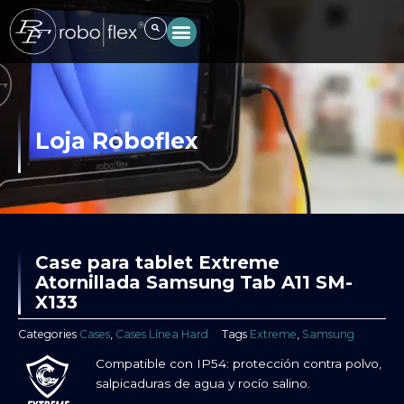
Ir
al
contenido
Loja Roboflex
Case para tablet Extreme
Atornillada Samsung Tab A11 SM-
X133
Categories
Cases
,
Cases Línea Hard
Tags
Extreme
,
Samsung
Compatible con IP54: protección contra polvo,
salpicaduras de agua y rocío salino.