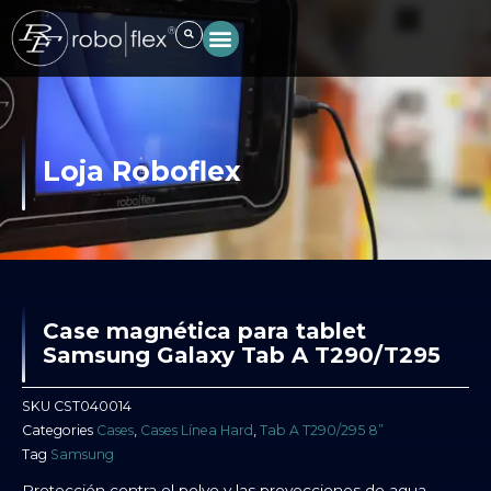
Ir
al
contenido
Loja Roboflex
Case magnética para tablet
Samsung Galaxy Tab A T290/T295
SKU
CST040014
Categories
Cases
,
Cases Línea Hard
,
Tab A T290/295 8”
Tag
Samsung
Protección contra el polvo y las proyecciones de agua.