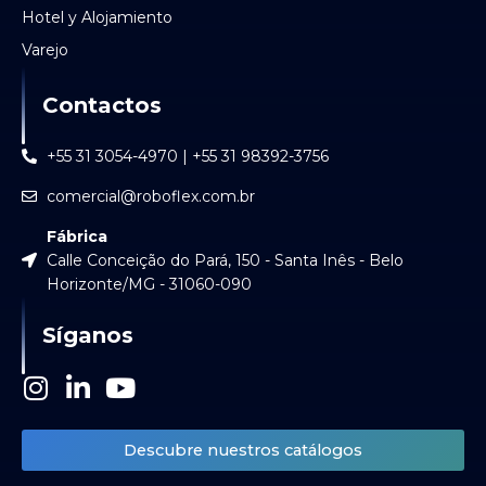
Hotel y Alojamiento
Varejo
Contactos
+55 31 3054-4970 | +55 31 98392-3756
comercial@roboflex.com.br
Fábrica
Calle Conceição do Pará, 150 - Santa Inês - Belo
Horizonte/MG - 31060-090
Síganos
I
L
Y
n
i
o
s
n
u
Descubre nuestros catálogos
t
k
t