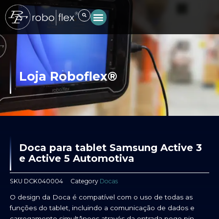
Ir
para
o
conteúdo
Loja Roboflex®
Doca para tablet Samsung Active 3
e Active 5 Automotiva
SKU
DCK040004
Category
Docas
O design da Doca é compatível com o uso de todas as
funções do tablet, incluindo a comunicação de dados e
carregamento simultâneos através da entrada pogo pin,