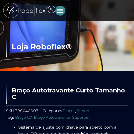
Ir
para
o
conteúdo
Loja Roboflex®
Braço Autotravante Curto Tamanho
C
SKU
BRC040007
Categories
Braços
,
Suportes
Tags
Braço 1.5"
,
Braço Autotravante
,
Suportes
Sistema de ajuste com chave para aperto com a
base. Diferente do modelo padrão, o modelo