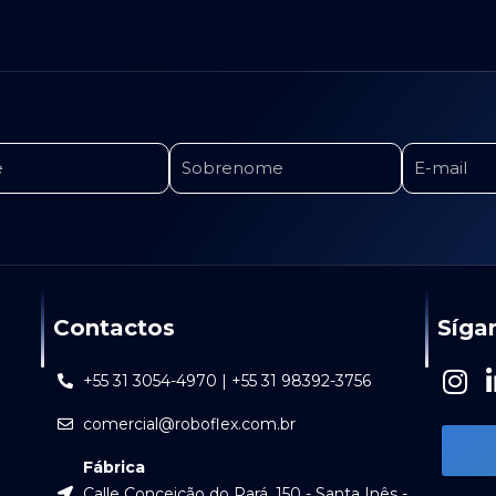
Contactos
Síga
I
+55 31 3054-4970 | +55 31 98392-3756
n
comercial@roboflex.com.br
s
t
Fábrica
a
Calle Conceição do Pará, 150 - Santa Inês -