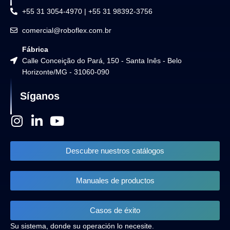
+55 31 3054-4970 | +55 31 98392-3756
comercial@roboflex.com.br
Fábrica
Calle Conceição do Pará, 150 - Santa Inês - Belo
Horizonte/MG - 31060-090
Síganos
I
L
Y
n
i
o
s
n
u
Descubre nuestros catálogos
t
k
t
a
e
u
Manuales de productos
g
d
b
r
i
e
a
n
Casos de éxito
m
-
Su sistema, donde su operación lo necesite.