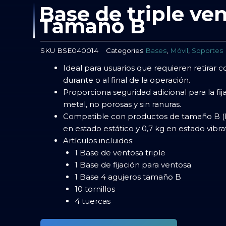
Base de triple ve
Tamaño B
SKU
BSE040014
Categories
Bases
,
Móvil
,
Soportes
Ideal para usuarios que requieren retirar
durante o al final de la operación.
Proporciona seguridad adicional para la fijac
metal, no porosas y sin ranuras.
Compatible con productos de tamaño B (bol
en estado estático y 0,7 kg en estado vibrat
Artículos incluidos:
1 Base de ventosa triple
1 Base de fijación para ventosa
1 Base 4 agujeros tamaño B
10 tornillos
4 tuercas