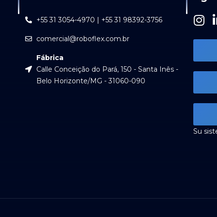
I
+55 31 3054-4970 | +55 31 98392-3756
n
comercial@roboflex.com.br
s
t
Fábrica
a
Calle Conceição do Pará, 150 - Santa Inês -
g
Belo Horizonte/MG - 31060-090
r
a
m
Su sis