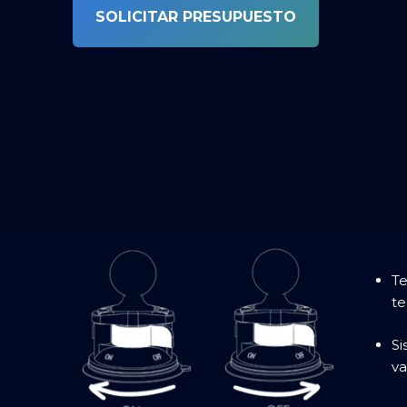
SOLICITAR PRESUPUESTO
Te
te
Si
va