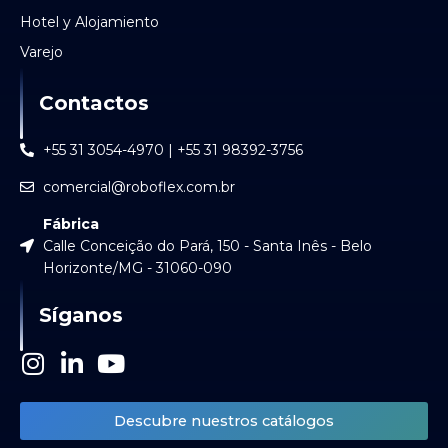
Hotel y Alojamiento
Varejo
Contactos
+55 31 3054-4970 | +55 31 98392-3756
comercial@roboflex.com.br
Fábrica
Calle Conceição do Pará, 150 - Santa Inês - Belo
Horizonte/MG - 31060-090
Síganos
I
L
Y
n
i
o
s
n
u
Descubre nuestros catálogos
t
k
t