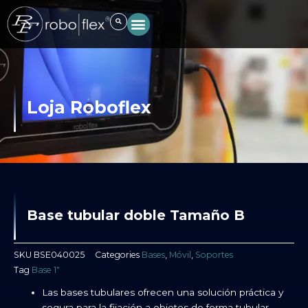
Ir
al
contenido
Loja Roboflex
Base tubular doble Tamaño B
SKU
BSE040025
Categories
Bases
,
Móvil
,
Soportes
Tag
Base 1″
Las bases tubulares ofrecen una solución práctica y
segura para la fijación a objetos de forma tubular