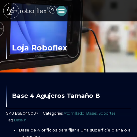
Ir
al
contenido
Loja Roboflex
Base 4 Agujeros Tamaño B
SKU
BSE040007
Categories
Atornillado
,
Bases
,
Soportes
Tag
Base 1″
Base de 4 orificios para fijar a una superficie plana o a
un equipo.