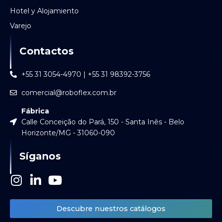
Hotel y Alojamiento
Varejo
Contactos
+55 31 3054-4970 | +55 31 98392-3756
comercial@roboflex.com.br
Fábrica
Calle Conceição do Pará, 150 - Santa Inês - Belo
Horizonte/MG - 31060-090
Síganos
I
L
Y
n
i
o
s
n
u
Descubre nuestros catálogos
t
k
t