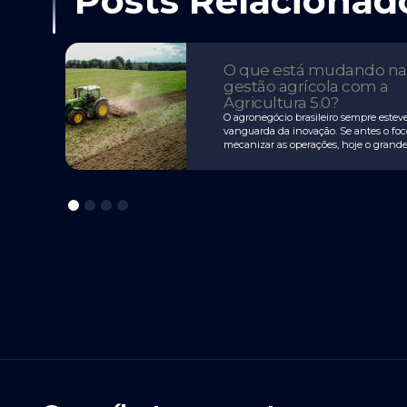
Posts Relacionad
e:
O que está mudando na
ia,
gestão agrícola com a
Agricultura 5.0?
O agronegócio brasileiro sempre estev
. Foi
vanguarda da inovação. Se antes o foc
mecanizar as operações, hoje o grand
ista
diferencial competitivo está na capac
1
2
3
4