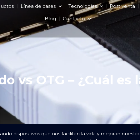
ductos
Línea de cases
Tecnologías
Post venta
Blog
Contacto
o vs OTG – ¿Cuál es l
ndo dispositivos que nos facilitan la vida y mejoran nuestr