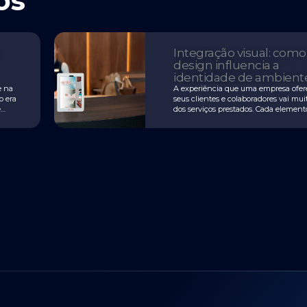
os
Integração visual: como
design influencia a
identidade de ambient
corporativos
e na
A experiência que uma empresa ofer
o era
seus clientes e colaboradores vai mu
e
dos serviços prestados. Cada element
idade
presente no ambiente contribui para
transmitir