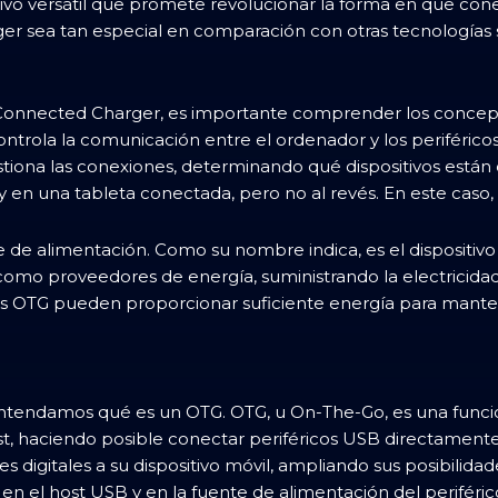
tivo versátil que promete revolucionar la forma en que con
er sea tan especial en comparación con otras tecnologías
y Connected Charger, es importante comprender los concep
ontrola la comunicación entre el ordenador y los periférico
iona las conexiones, determinando qué dispositivos están
n una tableta conectada, pero no al revés. En este caso, e
de alimentación. Como su nombre indica, es el dispositivo 
o proveedores de energía, suministrando la electricidad n
os OTG pueden proporcionar suficiente energía para manten
tendamos qué es un OTG. OTG, u On-The-Go, es una funció
, haciendo posible conectar periféricos USB directament
es digitales a su dispositivo móvil, ampliando sus posibili
te en el host USB y en la fuente de alimentación del perifér