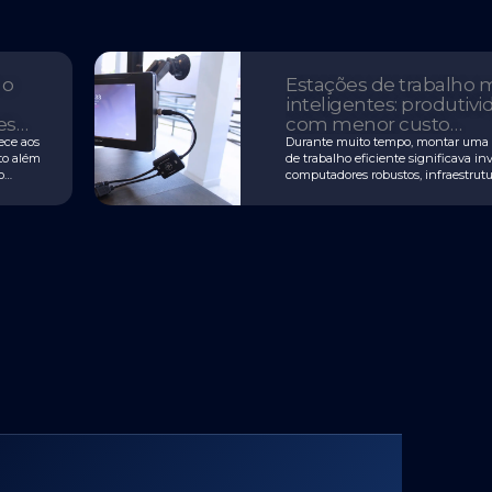
 o
Estações de trabalho 
inteligentes: produtiv
es
com menor custo
operacional
ece aos
Durante muito tempo, montar uma 
ito além
de trabalho eficiente significava in
o
computadores robustos, infraestrut
dedicada e equipamentos específic
cada operação. Hoje, esse cenário