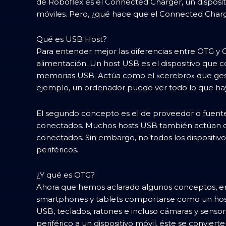
de Roboflex es el Connected Charger, un disposi
móviles. Pero, ¿qué hace que el Connected Charg
Qué es USB Host?
Para entender mejor las diferencias entre OTG 
alimentación. Un host USB es el dispositivo que c
memorias USB. Actúa como el «cerebro» que gest
ejemplo, un ordenador puede ver todo lo que hay e
El segundo concepto es el de proveedor o fuente 
conectados. Muchos hosts USB también actúan com
conectados. Sin embargo, no todos los dispositiv
periféricos.
¿Y qué es OTG?
Ahora que hemos aclarado algunos conceptos, en
smartphones y tablets comportarse como un host
USB, teclados, ratones e incluso cámaras y sensor
periférico a un dispositivo móvil, éste se convier