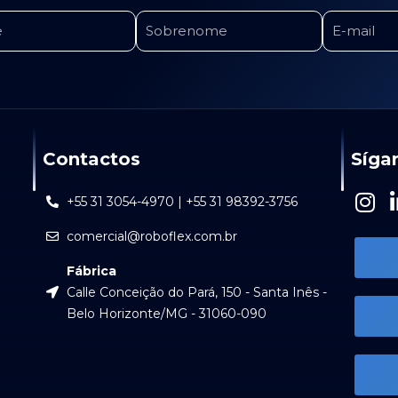
Contactos
Síga
I
+55 31 3054-4970 | +55 31 98392-3756
n
comercial@roboflex.com.br
s
t
Fábrica
a
Calle Conceição do Pará, 150 - Santa Inês -
g
Belo Horizonte/MG - 31060-090
r
a
m