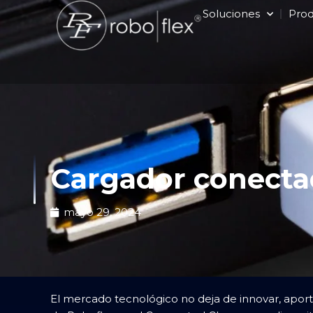
Ir
Soluciones
Pro
al
contenido
Cargador conectad
mayo 29, 2024
El mercado tecnológico no deja de innovar, aporta