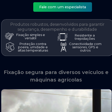
Fale com um especialista
Soluções para implantação de tablets e telas em ambiente
exigentes: fixação segura, proteção, e conectividade total
com outros dispositivos.
Produtos robustos, desenvolvidos para garantir
segurança, desempenho e durabilidade
Fixação simples e
Resistente a
versátil
trepidações
Proteção contra
Conectividade com
poeira, umidade e
sensores, GPS e
altas temperaturas
outros
Fixação segura para diversos veículos e
máquinas agrícolas