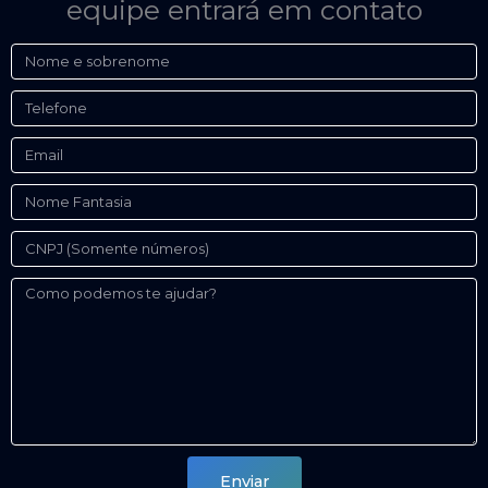
equipe entrará em contato
Nome
Telefone
Email
Nome
Fantasia
CNPJ
Como
podemos
te
ajudar
Enviar