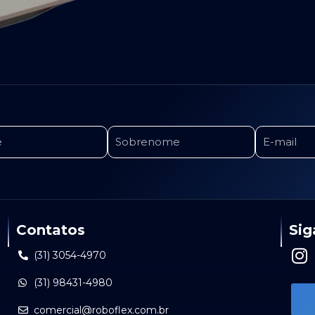
Contatos
Sig
I
(31) 3054-4970
n
(31) 98431-4980
s
t
comercial@roboflex.com.br