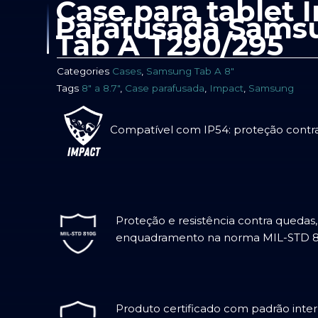
Case para tablet 
Parafusada Sams
Tab A T290/295
Categories
Cases
,
Samsung Tab A 8"
Tags
8" a 8.7"
,
Case parafusada
,
Impact
,
Samsung
Compatível com IP54: proteção contra
Proteção e resistência contra quedas
enquadramento na norma MIL-STD 
Produto certificado com padrão inte