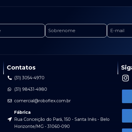
Contatos
Sig
I
(31) 3054-4970
n
(31) 98431-4980
s
t
comercial@roboflex.com.br
a
Fábrica
g
Rua Conceição do Pará, 150 - Santa Inês - Belo
r
Horizonte/MG - 31060-090
a