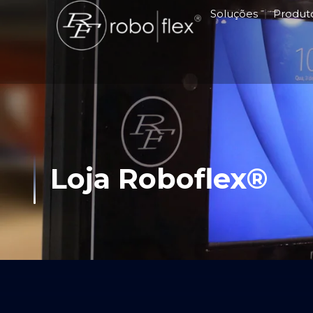
Ir
Soluções
Produt
para
o
conteúdo
Loja Roboflex®