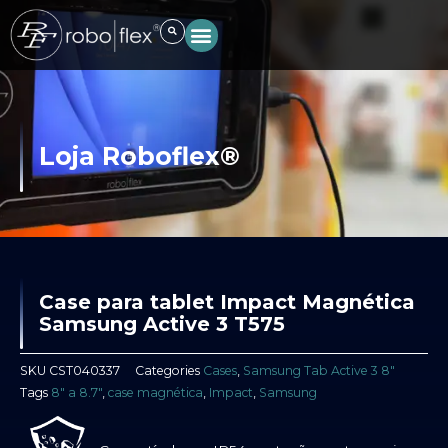
Ir
para
o
conteúdo
Loja Roboflex®
Case para tablet Impact Magnética
Samsung Active 3 T575
SKU
CST040337
Categories
Cases
,
Samsung Tab Active 3 8"
Tags
8" a 8.7"
,
case magnética
,
Impact
,
Samsung