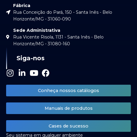
Fábrica
Rua Conceição do Pará, 150 - Santa Inês - Belo
Horizonte/MG - 31060-090
Sede Administrativa
Rua Vicente Risola, 1131 - Santa Inês - Belo
Horizonte/MG - 31080-160
Siga-nos
I
L
Y
F
n
i
o
a
s
n
u
c
Conheça nossos catálogos
t
k
t
e
a
e
u
b
Manuais de produtos
g
d
b
o
r
i
e
o
a
n
k
Cases de sucesso
m
-
Seu sistema em qualquer ambiente