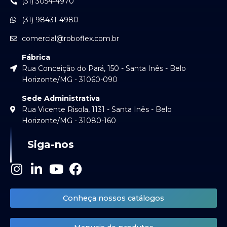
(31) 3054-4970
(31) 98431-4980
comercial@roboflex.com.br
Fábrica
Rua Conceição do Pará, 150 - Santa Inês - Belo
Horizonte/MG - 31060-090
Sede Administrativa
Rua Vicente Risola, 1131 - Santa Inês - Belo
Horizonte/MG - 31080-160
Siga-nos
I
L
Y
F
n
i
o
a
s
n
u
c
Conheça nossos catálogos
t
k
t
e
a
e
u
b