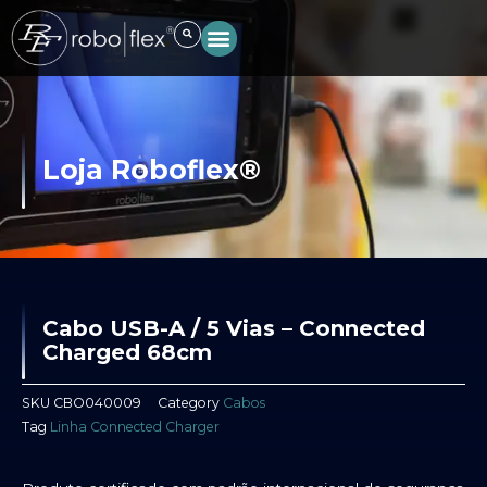
Ir
para
o
conteúdo
Loja Roboflex®
Cabo USB-A / 5 Vias – Connected
Charged 68cm
SKU
CBO040009
Category
Cabos
Tag
Linha Connected Charger