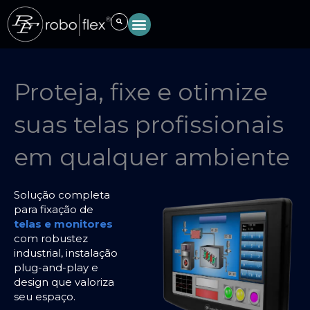
Ir
para
o
conteúdo
Proteja, fixe e otimize
suas telas profissionais
em qualquer ambiente
Solução completa
para fixação de
telas e monitores
com robustez
industrial, instalação
plug-and-play e
design que valoriza
seu espaço.