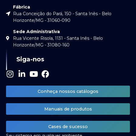
Fábrica
Rua Conceição do Pará, 150 - Santa Inês - Belo
Horizonte/MG - 31060-090
Sede Administrativa
Rua Vicente Risola, 1131 - Santa Inês - Belo
Horizonte/MG - 31080-160
Siga-nos
I
L
Y
F
n
i
o
a
s
n
u
c
Conheça nossos catálogos
t
k
t
e
a
e
u
b
Manuais de produtos
g
d
b
o
r
i
e
o
a
n
k
Cases de sucesso
m
-
Seu sistema em qualquer ambiente