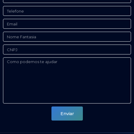
Telefone
Email
Nome
Fantasia
CNPJ
Como
podemos
te
ajudar
Enviar